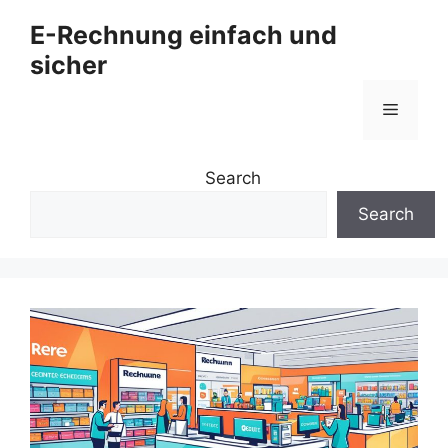
Zum
E-Rechnung einfach und
Inhalt
sicher
springen
Menü
Search
Search