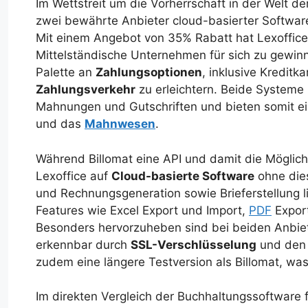
Im Wettstreit um die Vorherrschaft in der Welt de
zwei bewährte Anbieter cloud-basierter Softwar
Mit einem Angebot von 35% Rabatt hat Lexoffice 
Mittelständische Unternehmen für sich zu gewinn
Palette an
Zahlungsoptionen
, inklusive Kredit
Zahlungsverkehr
zu erleichtern. Beide Systeme
Mahnungen und Gutschriften und bieten somit e
und das
Mahnwesen
.
Während Billomat eine API und damit die Möglichke
Lexoffice auf
Cloud-basierte Software
ohne dies
und Rechnungsgeneration sowie Brieferstellung l
Features wie Excel Export und Import,
PDF
Export
Besonders hervorzuheben sind bei beiden Anbie
erkennbar durch
SSL-Verschlüsselung
und den S
zudem eine längere Testversion als Billomat, was 
Im direkten Vergleich der Buchhaltungssoftware f