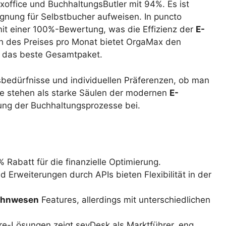
office und BuchhaltungsButler mit 94%. Es ist
gnung für Selbstbucher aufweisen. In puncto
 mit einer 100%-Bewertung, was die Effizienz der
E-
ich des Preises pro Monat bietet OrgaMax den
ch das beste Gesamtpaket.
sbedürfnisse und individuellen Präferenzen, ob man
ide stehen als starke Säulen der modernen
E-
ung der Buchhaltungsprozesse bei.
 Rabatt für die finanzielle Optimierung.
 Erweiterungen durch APIs bieten Flexibilität in der
hnwesen
Features, allerdings mit unterschiedlichen
e-Lösungen zeigt sevDesk als Marktführer, eng