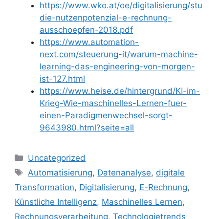
https://www.wko.at/oe/digitalisierung/stu
die-nutzenpotenzial-e-rechnung-
ausschoepfen-2018.pdf
https://www.automation-
next.com/steuerung-it/warum-machine-
learning-das-engineering-von-morgen-
ist-127.html
https://www.heise.de/hintergrund/KI-im-
Krieg-Wie-maschinelles-Lernen-fuer-
einen-Paradigmenwechsel-sorgt-
9643980.html?seite=all
Kategorien
Uncategorized
Schlagwörter
Automatisierung
,
Datenanalyse
,
digitale
Transformation
,
Digitalisierung
,
E-Rechnung
,
Künstliche Intelligenz
,
Maschinelles Lernen
,
Rechnungsverarbeitung
,
Technologietrends