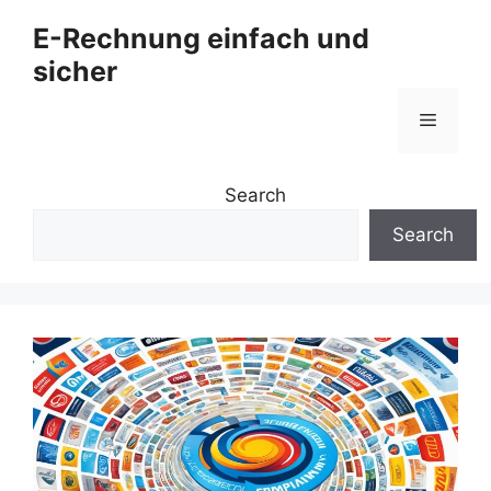
Zum
E-Rechnung einfach und
Inhalt
sicher
springen
Menü
Search
Search