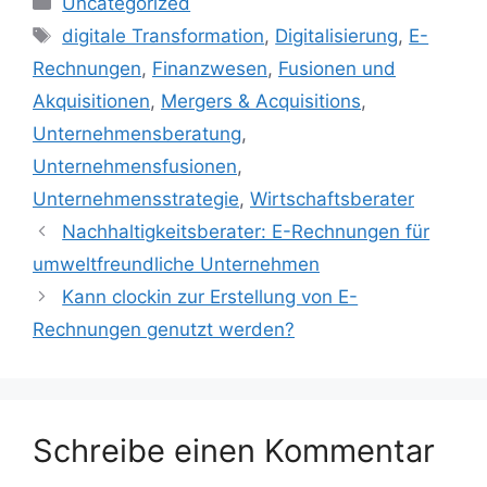
Uncategorized
Schlagwörter
digitale Transformation
,
Digitalisierung
,
E-
Rechnungen
,
Finanzwesen
,
Fusionen und
Akquisitionen
,
Mergers & Acquisitions
,
Unternehmensberatung
,
Unternehmensfusionen
,
Unternehmensstrategie
,
Wirtschaftsberater
Nachhaltigkeitsberater: E-Rechnungen für
umweltfreundliche Unternehmen
Kann clockin zur Erstellung von E-
Rechnungen genutzt werden?
Schreibe einen Kommentar