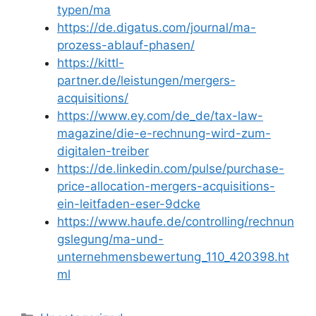
typen/ma
https://de.digatus.com/journal/ma-
prozess-ablauf-phasen/
https://kittl-
partner.de/leistungen/mergers-
acquisitions/
https://www.ey.com/de_de/tax-law-
magazine/die-e-rechnung-wird-zum-
digitalen-treiber
https://de.linkedin.com/pulse/purchase-
price-allocation-mergers-acquisitions-
ein-leitfaden-eser-9dcke
https://www.haufe.de/controlling/rechnun
gslegung/ma-und-
unternehmensbewertung_110_420398.ht
ml
Kategorien