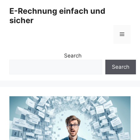
Zum
E-Rechnung einfach und
Inhalt
sicher
springen
Menü
Search
Search