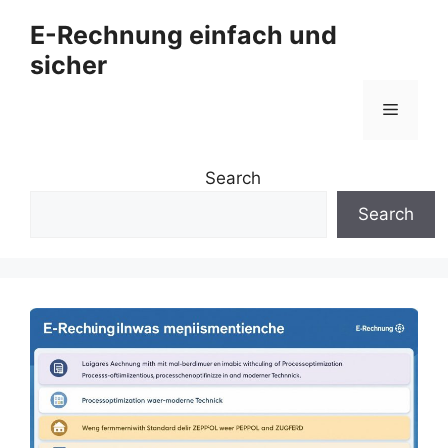
Zum
E-Rechnung einfach und
Inhalt
sicher
springen
Menü
Search
Search