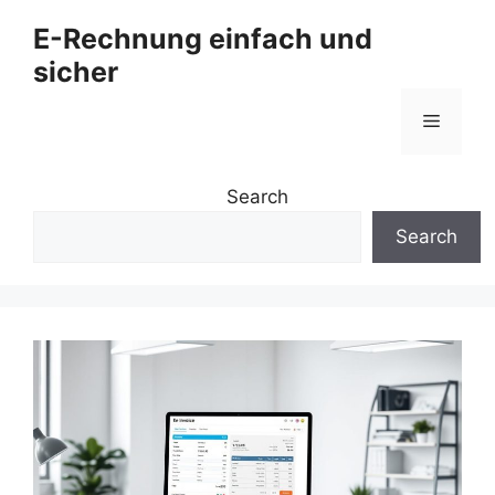
Zum
E-Rechnung einfach und
Inhalt
sicher
springen
Menü
Search
Search