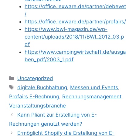
https://office.lexware.de/partner/debevet
/
https://office.lexware.de/partner/profairs/
https://www.bwi-magazin.de/wp-
content/uploads/2018/11/BWI_2012_03.p
df
https://www.campingwirtschaft.de/ausga
ben_pdf/2003_1.pdf
Kategorien
Uncategorized
Schlagwörter
digitale Buchhaltung
,
Messen und Events
,
Profairs E-Rechnung
,
Rechnungsmanagement
,
Veranstaltungsbranche
Kann Pliant zur Erstellung von E-
Rechnungen genutzt werden?
Ermöglicht Shopify die Erstellung von E-