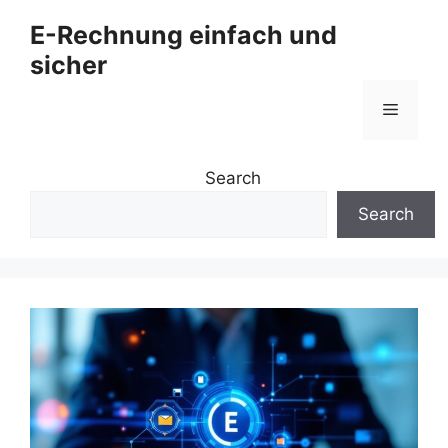
Zum
E-Rechnung einfach und
Inhalt
sicher
springen
Menü
Search
Search