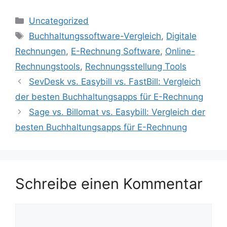
Kategorien
Uncategorized
Schlagwörter
Buchhaltungssoftware-Vergleich
,
Digitale
Rechnungen
,
E-Rechnung Software
,
Online-
Rechnungstools
,
Rechnungsstellung Tools
SevDesk vs. Easybill vs. FastBill: Vergleich
der besten Buchhaltungsapps für E-Rechnung
Sage vs. Billomat vs. Easybill: Vergleich der
besten Buchhaltungsapps für E-Rechnung
Schreibe einen Kommentar
Kommentar