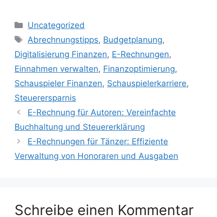
Kategorien
Uncategorized
Schlagwörter
Abrechnungstipps
,
Budgetplanung
,
Digitalisierung Finanzen
,
E-Rechnungen
,
Einnahmen verwalten
,
Finanzoptimierung
,
Schauspieler Finanzen
,
Schauspielerkarriere
,
Steuerersparnis
E-Rechnung für Autoren: Vereinfachte
Buchhaltung und Steuererklärung
E-Rechnungen für Tänzer: Effiziente
Verwaltung von Honoraren und Ausgaben
Schreibe einen Kommentar