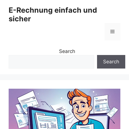
Zum
E-Rechnung einfach und
Inhalt
sicher
springen
Menü
Search
Search