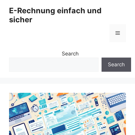
Zum
E-Rechnung einfach und
Inhalt
sicher
springen
Menü
Search
Search