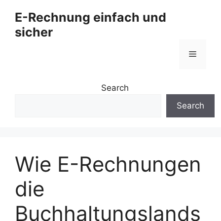
Zum
E-Rechnung einfach und
Inhalt
sicher
springen
Menü
Search
Search
Wie E-Rechnungen
die
Buchhaltungslands