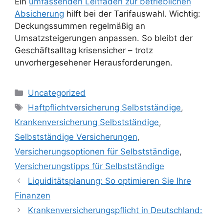
Ein
umfassenden Leitfaden zur betrieblichen
Absicherung
hilft bei der Tarifauswahl. Wichtig:
Deckungssummen regelmäßig an
Umsatzsteigerungen anpassen. So bleibt der
Geschäftsalltag krisensicher – trotz
unvorhergesehener Herausforderungen.
Kategorien
Uncategorized
Schlagwörter
Haftpflichtversicherung Selbstständige
,
Krankenversicherung Selbstständige
,
Selbstständige Versicherungen
,
Versicherungsoptionen für Selbstständige
,
Versicherungstipps für Selbstständige
Liquiditätsplanung: So optimieren Sie Ihre
Finanzen
Krankenversicherungspflicht in Deutschland: