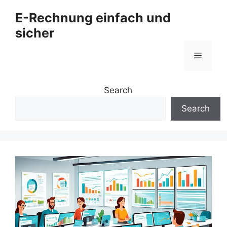
Zum
E-Rechnung einfach und
Inhalt
sicher
springen
Menü
Search
Search