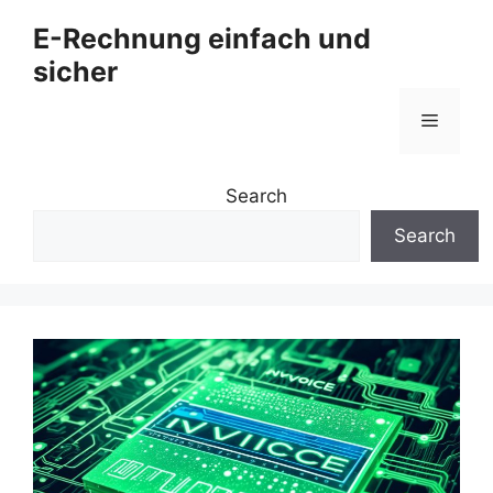
Zum
E-Rechnung einfach und
Inhalt
sicher
springen
Menü
Search
Search