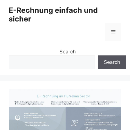
Zum
E-Rechnung einfach und
Inhalt
sicher
springen
Menü
Search
Search