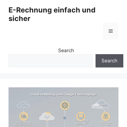
Zum
E-Rechnung einfach und
Inhalt
sicher
springen
Menü
Search
Search