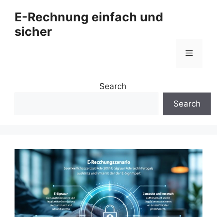
Zum
E-Rechnung einfach und
Inhalt
sicher
springen
Menü
Search
Search