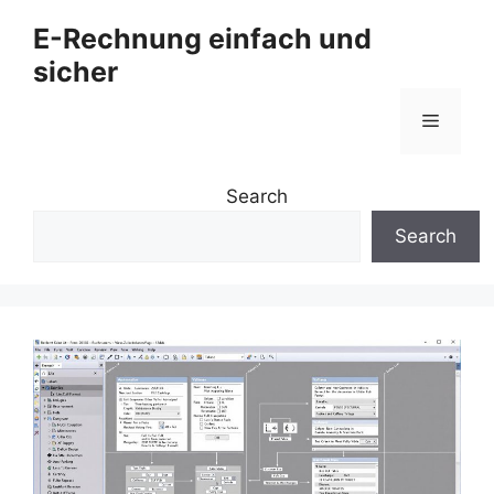
Zum
E-Rechnung einfach und
Inhalt
sicher
springen
Menü
Search
Search