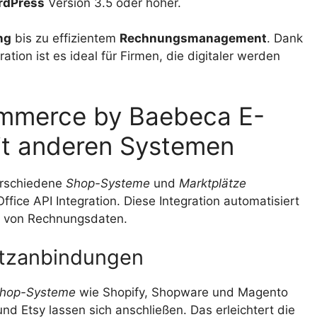
rdPress
Version 3.5 oder höher.
ng
bis zu effizientem
Rechnungsmanagement
. Dank
tion ist es ideal für Firmen, die digitaler werden
mmerce by Baebeca E-
t anderen Systemen
erschiedene
Shop-Systeme
und
Marktplätze
fice API Integration. Diese Integration automatisiert
 von Rechnungsdaten.
tzanbindungen
hop-Systeme
wie Shopify, Shopware und Magento
d Etsy lassen sich anschließen. Das erleichtert die