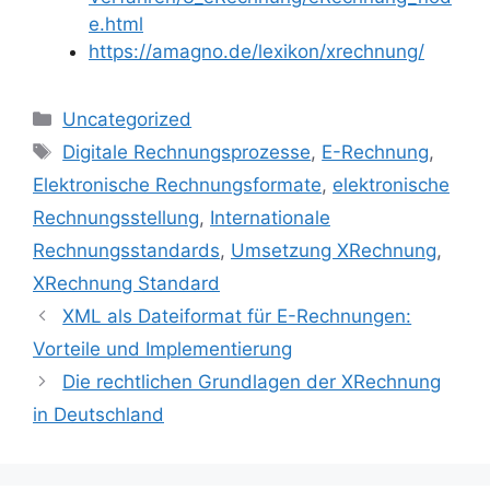
e.html
https://amagno.de/lexikon/xrechnung/
Kategorien
Uncategorized
Schlagwörter
Digitale Rechnungsprozesse
,
E-Rechnung
,
Elektronische Rechnungsformate
,
elektronische
Rechnungsstellung
,
Internationale
Rechnungsstandards
,
Umsetzung XRechnung
,
XRechnung Standard
XML als Dateiformat für E-Rechnungen:
Vorteile und Implementierung
Die rechtlichen Grundlagen der XRechnung
in Deutschland