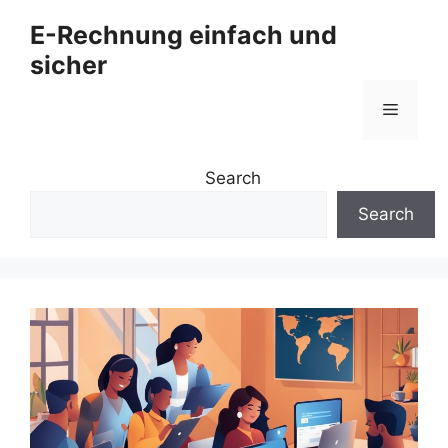
Zum
E-Rechnung einfach und
Inhalt
sicher
springen
Menü
Search
Search