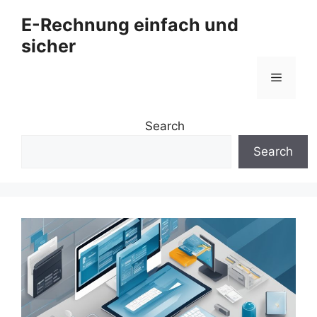
Zum
E-Rechnung einfach und
Inhalt
sicher
springen
Menü
Search
Search