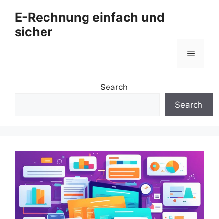
Zum
E-Rechnung einfach und
Inhalt
sicher
springen
Menü
Search
Search