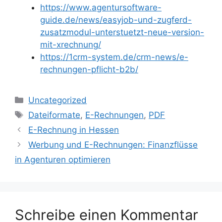
https://www.agentursoftware-
guide.de/news/easyjob-und-zugferd-
zusatzmodul-unterstuetzt-neue-version-
mit-xrechnung/
https://1crm-system.de/crm-news/e-
rechnungen-pflicht-b2b/
Kategorien
Uncategorized
Schlagwörter
Dateiformate
,
E-Rechnungen
,
PDF
E-Rechnung in Hessen
Werbung und E-Rechnungen: Finanzflüsse
in Agenturen optimieren
Schreibe einen Kommentar