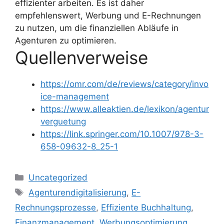
effizienter arbeiten. Es ist daher
empfehlenswert, Werbung und E-Rechnungen
zu nutzen, um die finanziellen Abläufe in
Agenturen zu optimieren.
Quellenverweise
https://omr.com/de/reviews/category/invo
ice-management
https://www.alleaktien.de/lexikon/agentur
verguetung
https://link.springer.com/10.1007/978-3-
658-09632-8_25-1
Kategorien
Uncategorized
Schlagwörter
Agenturendigitalisierung
,
E-
Rechnungsprozesse
,
Effiziente Buchhaltung
,
Finanzmanagement
,
Werbungsoptimierung