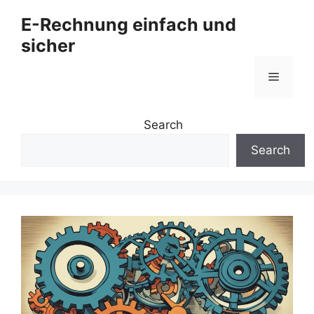
Zum
E-Rechnung einfach und
Inhalt
sicher
springen
Menü
Search
Search