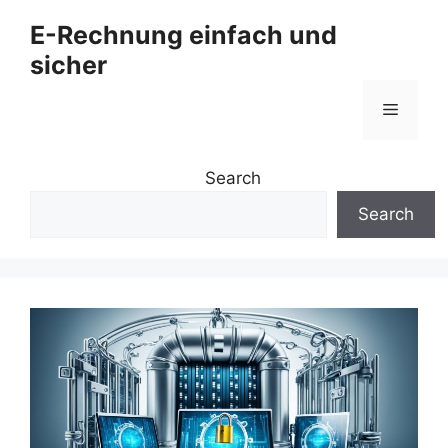
Zum
E-Rechnung einfach und
Inhalt
sicher
springen
Menü
Search
Search