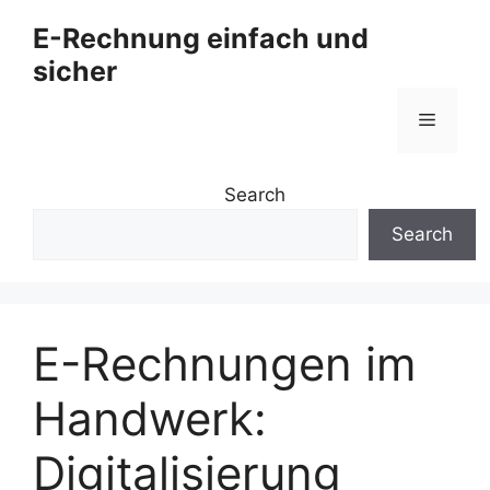
Zum
E-Rechnung einfach und
Inhalt
sicher
springen
Menü
Search
Search
E-Rechnungen im
Handwerk:
Digitalisierung