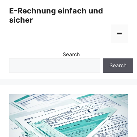
Zum
E-Rechnung einfach und
Inhalt
sicher
springen
Menü
Search
Search