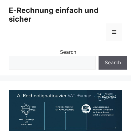
Zum
E-Rechnung einfach und
Inhalt
sicher
springen
Menü
Search
Search