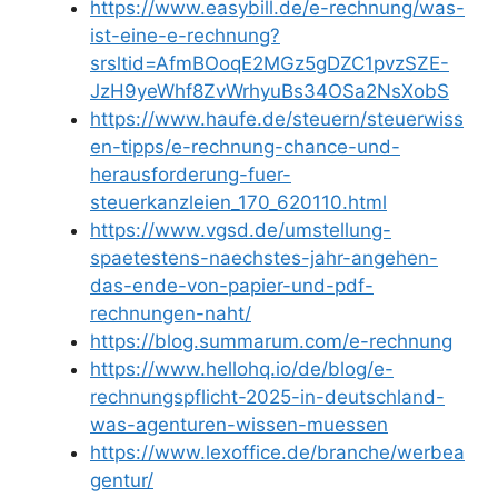
https://www.easybill.de/e-rechnung/was-
ist-eine-e-rechnung?
srsltid=AfmBOoqE2MGz5gDZC1pvzSZE-
JzH9yeWhf8ZvWrhyuBs34OSa2NsXobS
https://www.haufe.de/steuern/steuerwiss
en-tipps/e-rechnung-chance-und-
herausforderung-fuer-
steuerkanzleien_170_620110.html
https://www.vgsd.de/umstellung-
spaetestens-naechstes-jahr-angehen-
das-ende-von-papier-und-pdf-
rechnungen-naht/
https://blog.summarum.com/e-rechnung
https://www.hellohq.io/de/blog/e-
rechnungspflicht-2025-in-deutschland-
was-agenturen-wissen-muessen
https://www.lexoffice.de/branche/werbea
gentur/