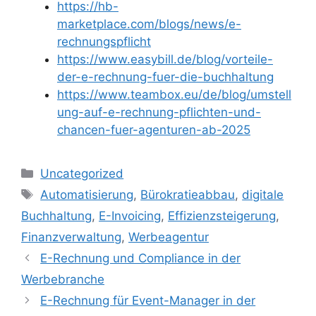
https://hb-
marketplace.com/blogs/news/e-
rechnungspflicht
https://www.easybill.de/blog/vorteile-
der-e-rechnung-fuer-die-buchhaltung
https://www.teambox.eu/de/blog/umstell
ung-auf-e-rechnung-pflichten-und-
chancen-fuer-agenturen-ab-2025
Kategorien
Uncategorized
Schlagwörter
Automatisierung
,
Bürokratieabbau
,
digitale
Buchhaltung
,
E-Invoicing
,
Effizienzsteigerung
,
Finanzverwaltung
,
Werbeagentur
E-Rechnung und Compliance in der
Werbebranche
E-Rechnung für Event-Manager in der