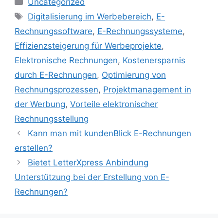
Kategorien
Uncategorized
Schlagwörter
Digitalisierung im Werbebereich
,
E-
Rechnungssoftware
,
E-Rechnungssysteme
,
Effizienzsteigerung für Werbeprojekte
,
Elektronische Rechnungen
,
Kostenersparnis
durch E-Rechnungen
,
Optimierung von
Rechnungsprozessen
,
Projektmanagement in
der Werbung
,
Vorteile elektronischer
Rechnungsstellung
Kann man mit kundenBlick E-Rechnungen
erstellen?
Bietet LetterXpress Anbindung
Unterstützung bei der Erstellung von E-
Rechnungen?