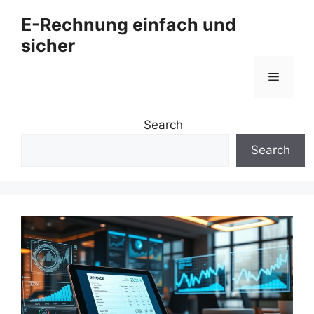
Zum
E-Rechnung einfach und
Inhalt
sicher
springen
Menü
Search
Search