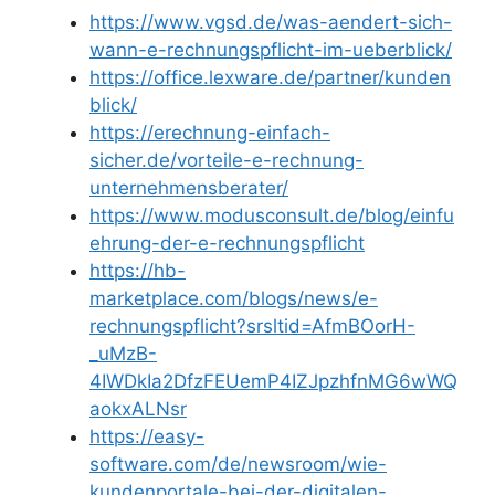
https://www.vgsd.de/was-aendert-sich-
wann-e-rechnungspflicht-im-ueberblick/
https://office.lexware.de/partner/kunden
blick/
https://erechnung-einfach-
sicher.de/vorteile-e-rechnung-
unternehmensberater/
https://www.modusconsult.de/blog/einfu
ehrung-der-e-rechnungspflicht
https://hb-
marketplace.com/blogs/news/e-
rechnungspflicht?srsltid=AfmBOorH-
_uMzB-
4IWDkIa2DfzFEUemP4IZJpzhfnMG6wWQ
aokxALNsr
https://easy-
software.com/de/newsroom/wie-
kundenportale-bei-der-digitalen-