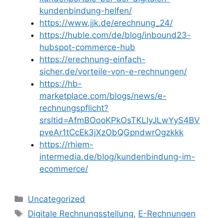
kundenbindung-helfen/
https://www.jjk.de/erechnung_24/
https://huble.com/de/blog/inbound23-
hubspot-commerce-hub
https://erechnung-einfach-
sicher.de/vorteile-von-e-rechnungen/
https://hb-
marketplace.com/blogs/news/e-
rechnungspflicht?
srsltid=AfmBOooKPkOsTKLIyJLwYyS4BV
pveAr1tCcEk3jXzObQGpndwrOgzkkk
https://rhiem-
intermedia.de/blog/kundenbindung-im-
ecommerce/
Kategorien
Uncategorized
Schlagwörter
Digitale Rechnungsstellung
,
E-Rechnungen