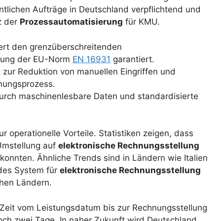
entlichen Aufträge in Deutschland verpflichtend und
z der
Prozessautomatisierung
für KMU.
tert den grenzüberschreitenden
ltung der EU-Norm
EN 16931
garantiert.
 zur Reduktion von manuellen Eingriffen und
nungsprozess.
urch maschinenlesbare Daten und standardisierte
r operationelle Vorteile. Statistiken zeigen, dass
 Umstellung auf
elektronische Rechnungsstellung
konnten. Ähnliche Trends sind in Ländern wie Italien
ndes System für
elektronische Rechnungsstellung
chen Ländern.
 Zeit vom Leistungsdatum bis zur Rechnungsstellung
ch zwei Tage. In naher Zukunft wird Deutschland,