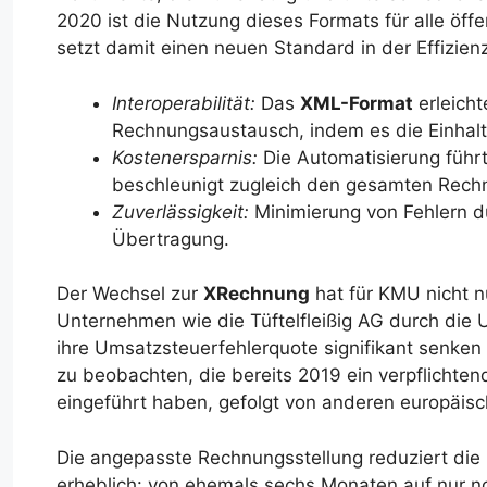
2020 ist die Nutzung dieses Formats für alle öff
setzt damit einen neuen Standard in der Effizien
Interoperabilität:
Das
XML-Format
erleich
Rechnungsaustausch, indem es die Einha
Kostenersparnis:
Die Automatisierung führt
beschleunigt zugleich den gesamten Rech
Zuverlässigkeit:
Minimierung von Fehlern d
Übertragung.
Der Wechsel zur
XRechnung
hat für KMU nicht nu
Unternehmen wie die Tüftelfleißig AG durch die
ihre Umsatzsteuerfehlerquote signifikant senken 
zu beobachten, die bereits 2019 ein verpflichte
eingeführt haben, gefolgt von anderen europäis
Die angepasste Rechnungsstellung reduziert die
erheblich: von ehemals sechs Monaten auf nur no