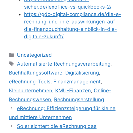
sicher.de/lexoffice-vs-quickbooks-2/
https://gdc-digital-compliance.de/die-e-
rechnung-und-ihre-auswirkungen-auf-
die-finanzbuchhaltung-einblick-in-die-
digitale-zukunft/
Kategorien
Uncategorized
Schlagwörter
Automatisierte Rechnungsverarbeitung
,
Buchhaltungssoftware
,
Digitalisierung
,
eRechnung-Tools
,
Finanzmanagement
,
Kleinunternehmen
,
KMU-Finanzen
,
Online-
Rechnungswesen
,
Rechnungserstellung
eRechnung: Effizienzsteigerung für kleine
und mittlere Unternehmen
So erleichtert die eRechnung das