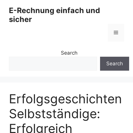
Zum
E-Rechnung einfach und
Inhalt
sicher
springen
Menü
Search
Search
Erfolgsgeschichten
Selbstständige:
Erfolgreich