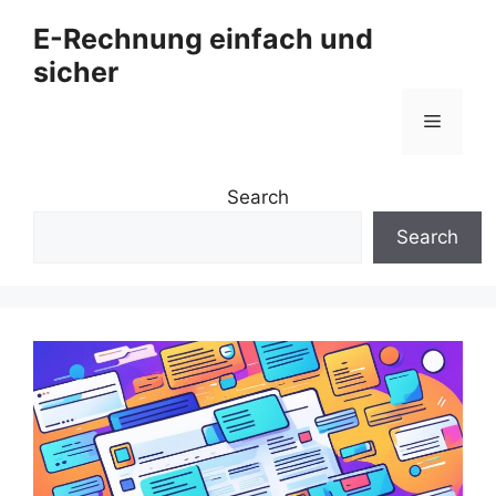
Zum
E-Rechnung einfach und
Inhalt
sicher
springen
Menü
Search
Search