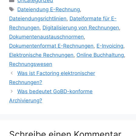
Uncategorized
Schlagwörter
Dateiendung E-Rechnung
,
Dateiendungsrichtlinien
,
Dateiformate für E-
Rechnungen
,
Digitalisierung von Rechnungen
,
Dokumentenaustauschnormen
,
Dokumentenformat E-Rechnungen
,
E-Invoicing
,
Elektronische Rechnungen
,
Online Buchhaltung
,
Rechnungswesen
Was ist Factoring elektronischer
Rechnungen?
Was bedeutet GoBD-konforme
Archivierung?
Schreibe einen Kommentar