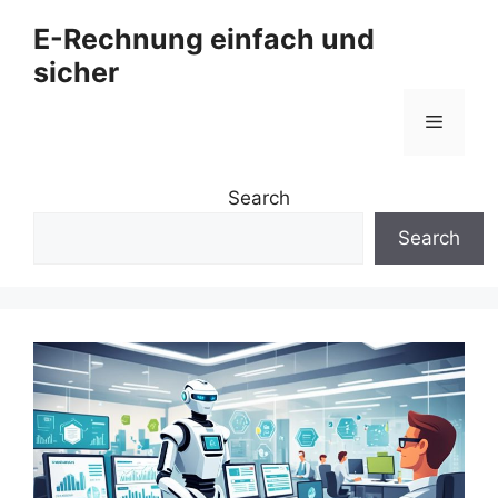
Zum
E-Rechnung einfach und
Inhalt
sicher
springen
Menü
Search
Search