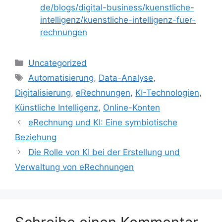
de/blogs/digital-business/kuenstliche-
intelligenz/kuenstliche-intelligenz-fuer-
rechnungen
Kategorien
Uncategorized
Schlagwörter
Automatisierung
,
Data-Analyse
,
Digitalisierung
,
eRechnungen
,
KI-Technologien
,
Künstliche Intelligenz
,
Online-Konten
eRechnung und KI: Eine symbiotische
Beziehung
Die Rolle von KI bei der Erstellung und
Verwaltung von eRechnungen