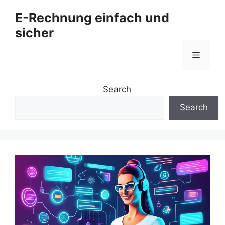
Zum
E-Rechnung einfach und
Inhalt
sicher
springen
Menü
Search
Search