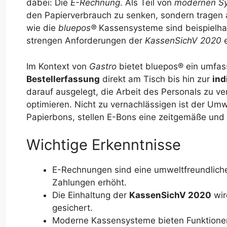
dabei: Die
E-Rechnung
. Als Teil von
modernen S
den Papierverbrauch zu senken, sondern tragen 
wie die
bluepos®
Kassensysteme sind beispielhaft
strengen Anforderungen der
KassenSichV 2020
e
Im Kontext von
Gastro
bietet bluepos® ein umfa
Bestellerfassung
direkt am Tisch bis hin zur
ind
darauf ausgelegt, die Arbeit des Personals zu 
optimieren. Nicht zu vernachlässigen ist der Umw
Papierbons, stellen E-Bons eine zeitgemäße und n
Wichtige Erkenntnisse
E-Rechnungen sind eine umweltfreundliche
Zahlungen erhöht.
Die Einhaltung der
KassenSichV 2020
wir
gesichert.
Moderne Kassensysteme bieten Funktionen 