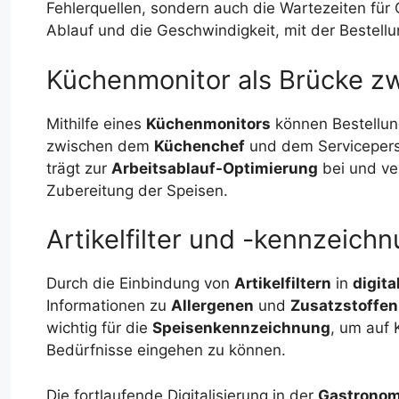
Fehlerquellen, sondern auch die Wartezeiten für
Ablauf und die Geschwindigkeit, mit der Bestell
Küchenmonitor als Brücke z
Mithilfe eines
Küchenmonitors
können Bestellung
zwischen dem
Küchenchef
und dem Serviceperso
trägt zur
Arbeitsablauf-Optimierung
bei und ve
Zubereitung der Speisen.
Artikelfilter und -kennzeich
Durch die Einbindung von
Artikelfiltern
in
digit
Informationen zu
Allergenen
und
Zusatzstoffen
wichtig für die
Speisenkennzeichnung
, um auf 
Bedürfnisse eingehen zu können.
Die fortlaufende Digitalisierung in der
Gastronom