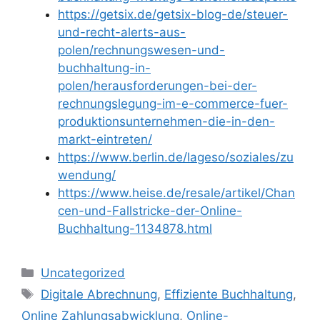
https://getsix.de/getsix-blog-de/steuer-
und-recht-alerts-aus-
polen/rechnungswesen-und-
buchhaltung-in-
polen/herausforderungen-bei-der-
rechnungslegung-im-e-commerce-fuer-
produktionsunternehmen-die-in-den-
markt-eintreten/
https://www.berlin.de/lageso/soziales/zu
wendung/
https://www.heise.de/resale/artikel/Chan
cen-und-Fallstricke-der-Online-
Buchhaltung-1134878.html
Kategorien
Uncategorized
Schlagwörter
Digitale Abrechnung
,
Effiziente Buchhaltung
,
Online Zahlungsabwicklung
,
Online-