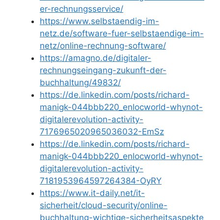
er-rechnungsservice/
https://www.selbstaendig-im-
netz.de/software-fuer-selbstaendige-im-
netz/online-rechnung-software/
https://amagno.de/digitaler-
rechnungseingang-zukunft-der-
buchhaltung/49832/
https://de.linkedin.com/posts/richard-
manigk-044bbb220_enlocworld-whynot-
digitalerevolution-activity-
7176965020965036032-EmSz
https://de.linkedin.com/posts/richard-
manigk-044bbb220_enlocworld-whynot-
digitalerevolution-activity-
7181953964597264384-OyRY
https://www.it-daily.net/it-
sicherheit/cloud-security/online-
buchhaltung-wichtige-sicherheitsaspekte