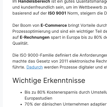
Im
Handelsbereich
ist ein gutes Qualitätsmanag
und kundenfreundlich sein, um im Wettbewerb z
basierend auf der
ISO 9001
Norm, steigern die D
Der Boom von
E-Commerce
bringt Vorteile durc
Prozessoptimierung und sind ein wichtiger Teil d
auf
E-Rechnungen
spart in Europa bis zu 80% d
Qualität.
Die ISO 9000-Familie definiert die Anforderung
machte das Gesetz von 2011 elektronische Rechn
führte.
Dadurch
werden Prozesse digitaler und eff
Wichtige Erkenntnisse
Bis zu 80% Kostenersparnis durch Umstellu
Europastudien
70% der dänischen Unternehmen adaptiert