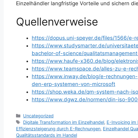
Einzelhändler langfristige Vorteile und sichern di
Quellenverweise
https://dopus.uni-speyer.de/files/1566/e-
https://www.studysmarter.de/universitaete
bachelor-of-science/qualitatsmanagement
https://www.haufe-x360.de/blog/elektron
https://www.teamspace.de/alles-zu-e-re
https://www.inway.de/blog/e-rechnungen-
den-erp-systemen-von-microsoft
https://shop.weka.de/qm-system-nach-is
https://www.dgwz.de/normen/din-iso-90
Kategorien
Uncategorized
Schlagwörter
Digitale Transformation im Einzelhandel
,
E-Invoicing im
Effizienzsteigerung durch E-Rechnungen
,
Einzelhandel Qu
Qualitätsstandards im Handel