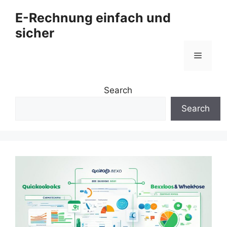
Zum
E-Rechnung einfach und
Inhalt
sicher
springen
Menü
Search
Search