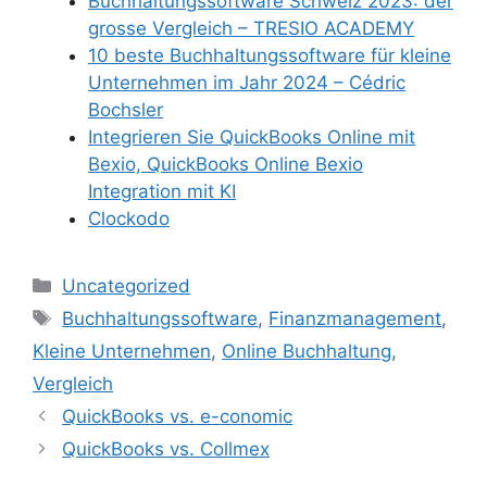
Buchhaltungssoftware Schweiz 2023: der
grosse Vergleich – TRESIO ACADEMY
10 beste Buchhaltungssoftware für kleine
Unternehmen im Jahr 2024 – Cédric
Bochsler
Integrieren Sie QuickBooks Online mit
Bexio, QuickBooks Online Bexio
Integration mit KI
Clockodo
Kategorien
Uncategorized
Schlagwörter
Buchhaltungssoftware
,
Finanzmanagement
,
Kleine Unternehmen
,
Online Buchhaltung
,
Vergleich
QuickBooks vs. e-conomic
QuickBooks vs. Collmex