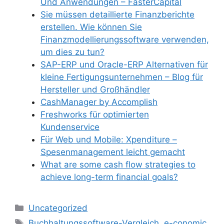
Und Anwendungen – FasterCapital
Sie müssen detaillierte Finanzberichte
erstellen. Wie können Sie
Finanzmodellierungssoftware verwenden,
um dies zu tun?
SAP-ERP und Oracle-ERP Alternativen für
kleine Fertigungsunternehmen – Blog für
Hersteller und Großhändler
CashManager by Accomplish
Freshworks für optimierten
Kundenservice
Für Web und Mobile: Xpenditure –
Spesenmanagement leicht gemacht
What are some cash flow strategies to
achieve long-term financial goals?
Kategorien
Uncategorized
Schlagwörter
Buchhaltungssoftware-Vergleich
,
e-conomic