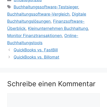
Schlagwörter
Buchhaltungssoftware-Testsieger
,
Buchhaltungssoftware-Vergleich
,
Digitale
Buchhaltungslösungen
,
Finanzsoftware-
Überblick
,
Kleinunternehmen Buchhaltung
,
Monitor Finanztransaktionen
,
Online-
Buchhaltungstools
QuickBooks vs. FastBill
QuickBooks vs. Billomat
Schreibe einen Kommentar
Kommentar