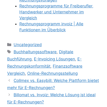
Rechnungsvorlagen
Rechnungsprogramme für Freiberufler,
Handwerker und Unternehmer im
Vergleich
Rechnungsprogramm invoiz | Alle
Funktionen im Überblick
Kategorien
Uncategorized
Schlagwörter
Buchhaltungssoftware
,
Digitale
Buchführung
,
E-Invoicing Lösungen
,
E-
Rechnungskonformität
,
Finanzsoftware
Vergleich
,
Online-Rechnungsstellung
Collmex vs. Easybill: Welche Plattform bietet
mehr für E-Rechnungen?
Billomat vs. Invoiz: Welche Lösung ist ideal
für E-Rechnungen?