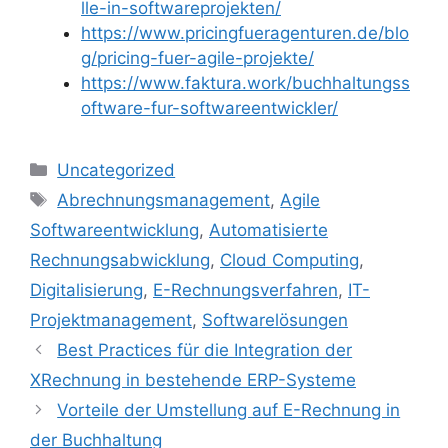
lle-in-softwareprojekten/
https://www.pricingfueragenturen.de/blo
g/pricing-fuer-agile-projekte/
https://www.faktura.work/buchhaltungss
oftware-fur-softwareentwickler/
Kategorien
Uncategorized
Schlagwörter
Abrechnungsmanagement
,
Agile
Softwareentwicklung
,
Automatisierte
Rechnungsabwicklung
,
Cloud Computing
,
Digitalisierung
,
E-Rechnungsverfahren
,
IT-
Projektmanagement
,
Softwarelösungen
Best Practices für die Integration der
XRechnung in bestehende ERP-Systeme
Vorteile der Umstellung auf E-Rechnung in
der Buchhaltung