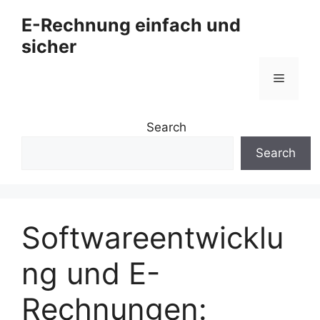
Zum
E-Rechnung einfach und
Inhalt
sicher
springen
Menü
Search
Search
Softwareentwicklu
ng und E-
Rechnungen: