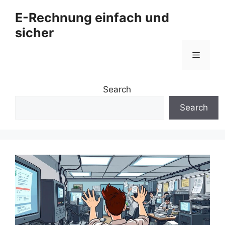
Zum
E-Rechnung einfach und
Inhalt
sicher
springen
Menü
Search
Search