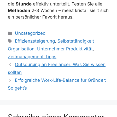
die
Stunde
effektiv unterteilt. Testen Sie alle
Methoden
2-3 Wochen – meist kristallisiert sich
ein persönlicher Favorit heraus.
Kategorien
Uncategorized
Schlagwörter
Effizienzsteigerung
,
Selbstständigkeit
Organisation
,
Unternehmer Produktivität
,
Zeitmanagement Tipps
Outsourcing an Freelancer: Was Sie wissen
sollten
Erfolgreiche Work‑Life‑Balance für Gründer:
So geht’s