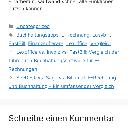
Einarbeitungsaufwand schnell alle Funktionen
nutzen können.
Kategorien
Uncategorized
Schlagwörter
Buchhaltungsapps
,
E-Rechnung
,
Easybill
,
FastBill
,
Finanzsoftware
,
Lexoffice
,
Vergleich
Lexoffice vs. Invoiz vs. FastBill: Vergleich der
führenden Buchhaltungssoftware für E-
Rechnungen
SevDesk vs. Sage vs. Billomat: E-Rechnung
und Buchhaltung – Ein umfassender Vergleich
Schreibe einen Kommentar