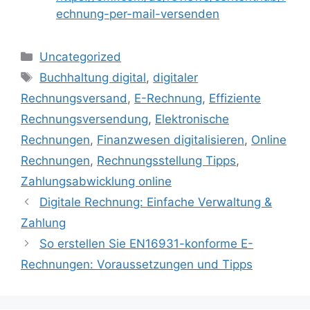
echnung-per-mail-versenden
Kategorien
Uncategorized
Schlagwörter
Buchhaltung digital
,
digitaler
Rechnungsversand
,
E-Rechnung
,
Effiziente
Rechnungsversendung
,
Elektronische
Rechnungen
,
Finanzwesen digitalisieren
,
Online
Rechnungen
,
Rechnungsstellung Tipps
,
Zahlungsabwicklung online
Digitale Rechnung: Einfache Verwaltung &
Zahlung
So erstellen Sie EN16931-konforme E-
Rechnungen: Voraussetzungen und Tipps